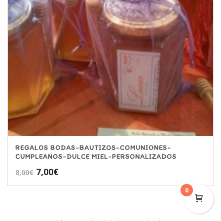
REGALOS BODAS-BAUTIZOS-COMUNIONES-
CUMPLEAÑOS-DULCE MIEL-PERSONALIZADOS
El
El
7,00
€
8,00
€
precio
precio
0
original
actual
era:
es:
8,00€.
7,00€.