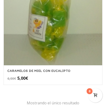
CARAMELOS DE MIEL CON EUCALIPTO
El
El
5,00
€
6,00
€
precio
precio
original
actual
0
era:
es:
6,00€.
5,00€.
Mostrando el único resultado