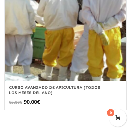
CURSO AVANZADO DE APICULTURA (TODOS
LOS MESES DEL AÑO)
El
El
90,00
€
95,00
€
precio
precio
0
original
actual
era:
es:
95,00€.
90,00€.