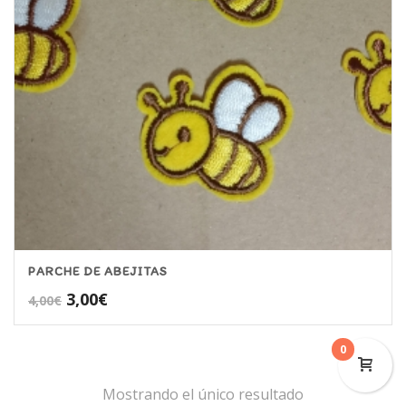
PARCHE DE ABEJITAS
El
El
3,00
€
4,00
€
precio
precio
original
actual
0
era:
es:
4,00€.
3,00€.
Mostrando el único resultado