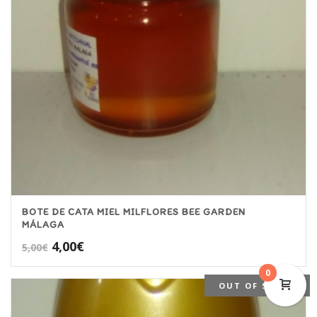
BOTE DE CATA MIEL MILFLORES BEE GARDEN
MÁLAGA
El
El
4,00
€
5,00
€
precio
precio
0
original
actual
OUT OF STOCK
era:
es:
5,00€.
4,00€.