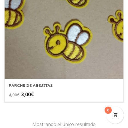
PARCHE DE ABEJITAS
El
El
3,00
€
4,00
€
precio
precio
original
actual
0
era:
es:
4,00€.
3,00€.
Mostrando el único resultado