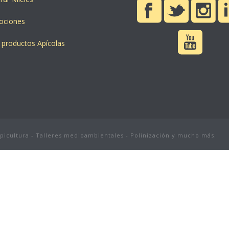
ociones
 productos Apícolas
apicultura - Talleres medioambientales - Polinización y mucho más.