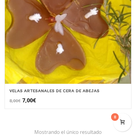
VELAS ARTESANALES DE CERA DE ABEJAS
El
El
7,00
€
8,00
€
precio
precio
original
actual
0
era:
es:
8,00€.
7,00€.
Mostrando el único resultado