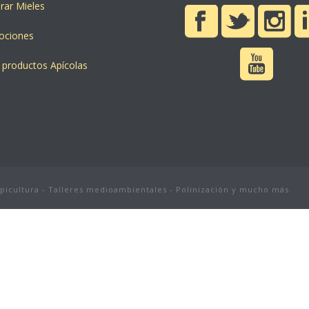
ar Mieles
ociones
 productos Apícolas
apicultura - Talleres medioambientales - Polinización y mucho más.