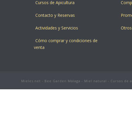
Cursos de Apicultura
Compr
Contacto y Reservas
Prom
Actividades y Servicios
Otros
Cómo comprar y condiciones de
venta
Mieles.net - Bee Garden Málaga - Miel natural - Cursos de 