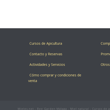
Cursos de Apicultura
Compr
Contacto y Reservas
Prom
Actividades y Servicios
Otros
Cómo comprar y condiciones de
venta
Mieles.net - Bee Garden Málaga - Miel natural - Cursos de 