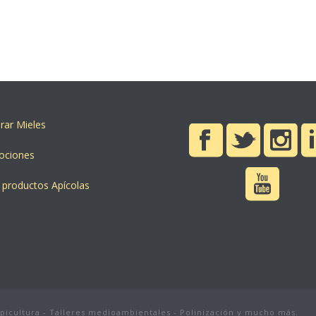
ar Mieles
ociones
 productos Apícolas
apicultura - Talleres medioambientales - Polinización y mucho más.