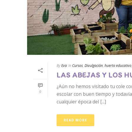
By
Eva
In
Cursos
,
Divulgación
,
huerto educativo
LAS ABEJAS Y LOS 
¿Aún no hemos visitado tu cole c
0
escolar con buen tiempo y todaví
cualquier época del [...]
READ MORE