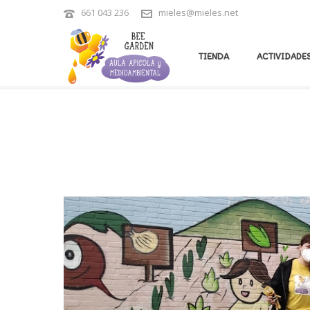
661 043 236
mieles@mieles.net
ARCHIVES
TIENDA
ACTIVIDADES
Tag Archives for: "colectivos"