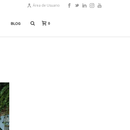
Área de Usuario
0
BLOG