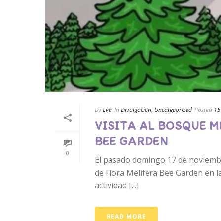
By
Eva
In
Divulgación
,
Uncategorized
Posted
15
VISITA AL BOSQUE 
BEE GARDEN
0
El pasado domingo 17 de noviembre 
de Flora Melífera Bee Garden en l
actividad [...]
READ MORE