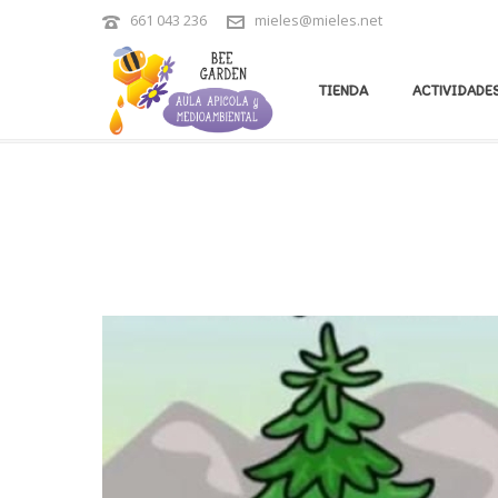
661 043 236
mieles@mieles.net
ARCHIVES
TIENDA
ACTIVIDADES
Tag Archives for: "disfruta en familia"