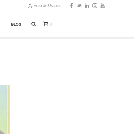
Área de Usuario
0
BLOG