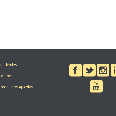
ar Mieles
ociones
 productos Apícolas