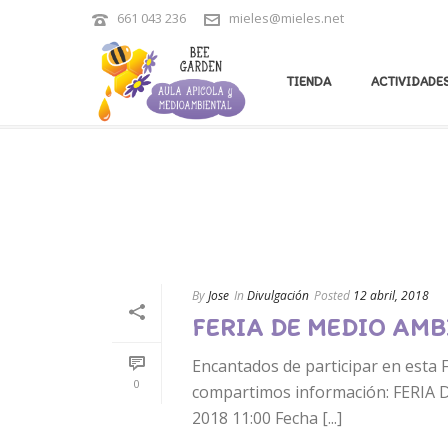
661 043 236
mieles@mieles.net
ARCHIVES
TIENDA
ACTIVIDADES
Tag Archives for: "feria"
By
Jose
In
Divulgación
Posted
12 abril, 2018
FERIA DE MEDIO AMB
Encantados de participar en esta F
0
compartimos información: FERIA D
2018 11:00 Fecha [...]