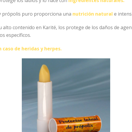
rotege los labios y lo hace con
ingredientes naturales.
s y própolis puro proporciona una
nutrición natural
e intensa
Su alto contenido en Karité, los protege de los daños de agen
os específicos.
caso de heridas y herpes.