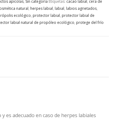
ctos apícolas
,
Sin categoría
Etiquetas:
cacao labial
,
cera de
osmética natural
,
herpes labial
,
labial
,
labios agrietados
,
rópolis ecológico
,
protector labial
,
protector labial de
tector labial natural de propóleo ecológico
,
protege del frío
to y es adecuado en caso de herpes labiales