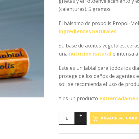
grietas y el fotoenvejecimiento y 
(calenturas). 5 gramos.
El bálsamo de própolis Propol-Mel 
ingredientes naturales.
Su base de aceites vegetales, cera
una
nutrición natural
e intensa a 
Este es un labial para todos los día
protege de los daños de agentes ex
sol, se recomienda el uso de produ
Y es un producto
extremadamente 
AÑADIR AL CARR