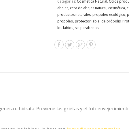
Categorías:
Cosmética Natural
,
Otros produ
abejas
,
cera de abejas natural
,
cosmética
,
c
productos naturales
,
propóleo ecológico
,
p
propóleo
,
protector labial de própolis
,
Pro
los labios
,
sin parabenos
genera e hidrata. Previene las grietas y el fotoenvejecimien