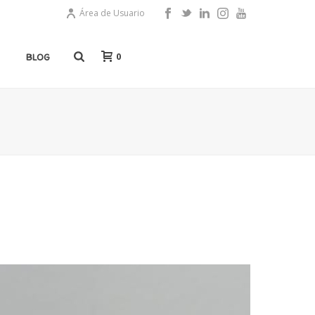
Área de Usuario
0
BLOG