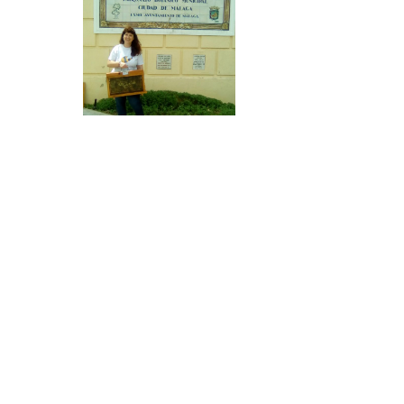
Bee Garden Día Mundial de las Abejas
Eva