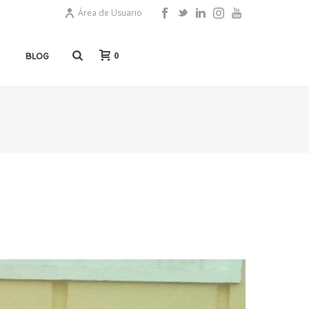
Área de Usuario
0
BLOG