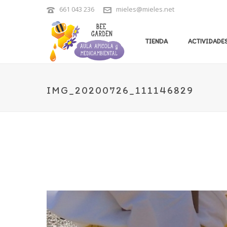
661 043 236
mieles@mieles.net
TIENDA
ACTIVIDADES
IMG_20200726_111146829