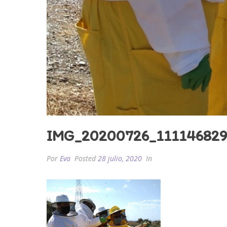
IMG_20200726_11114682
Por
Eva
Posted
28 julio, 2020
In