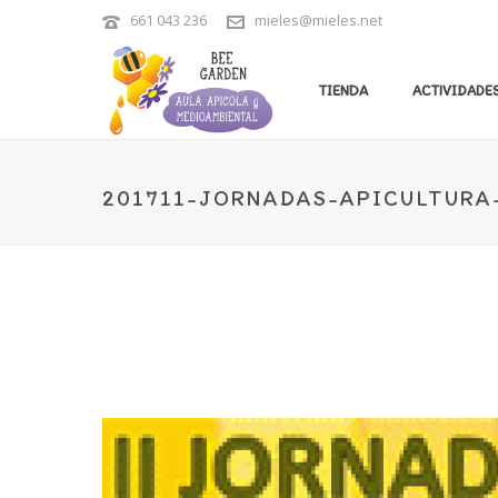
661 043 236
mieles@mieles.net
TIENDA
ACTIVIDADES
201711-JORNADAS-APICULTURA