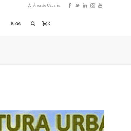
Área de Usuario
0
BLOG