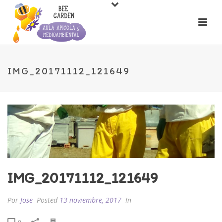
IMG_20171112_121649
IMG_20171112_121649
Por
Jose
Posted
13 noviembre, 2017
In
0