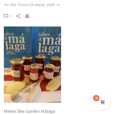
Por
Eva
Posted
29 marzo, 2020
In
0
0
Mieles Bee Garden Málaga