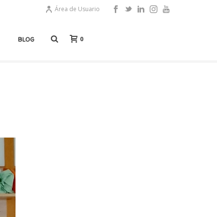
Área de Usuario
0
BLOG