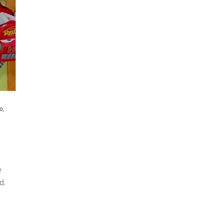
o,
e
d.