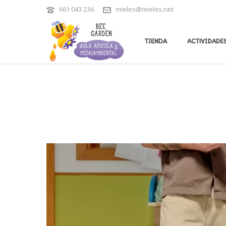
661 043 236
mieles@mieles.net
ARCHIVES
TIENDA
ACTIVIDADES
Tag Archives for: "colegios"