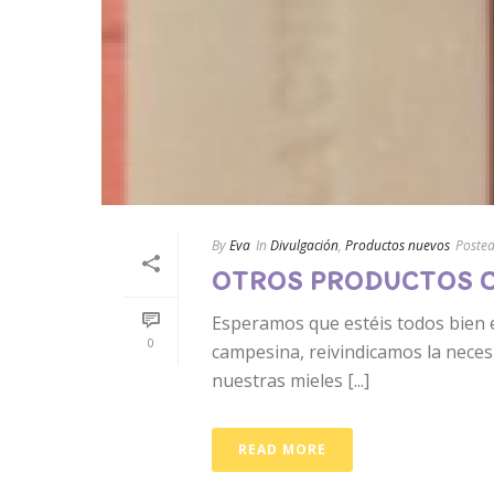
By
Eva
In
Divulgación
,
Productos nuevos
Poste
OTROS PRODUCTOS CO
Esperamos que estéis todos bien en
0
campesina, reivindicamos la neces
nuestras mieles [...]
READ MORE