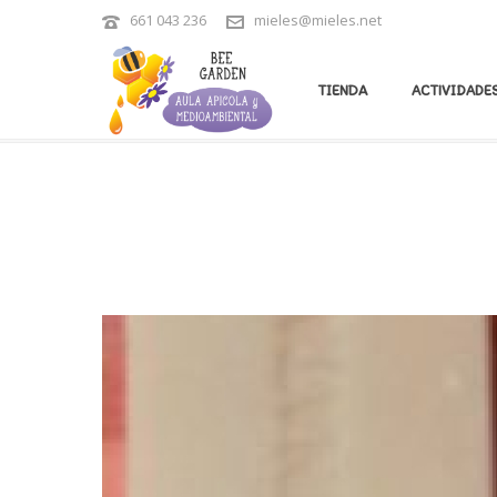
661 043 236
mieles@mieles.net
ARCHIVES
TIENDA
ACTIVIDADES
Tag Archives for: "crema corporal con miel"