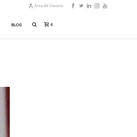
Área de Usuario
0
BLOG