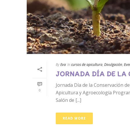
By
Eva
In
cursos de apicultura
,
Divulgación
,
Eve
JORNADA DÍA DE LA
Jornada Día de la Conservación de
0
Apicultura y Agroecología Programa:
Salón de [...]
READ MORE