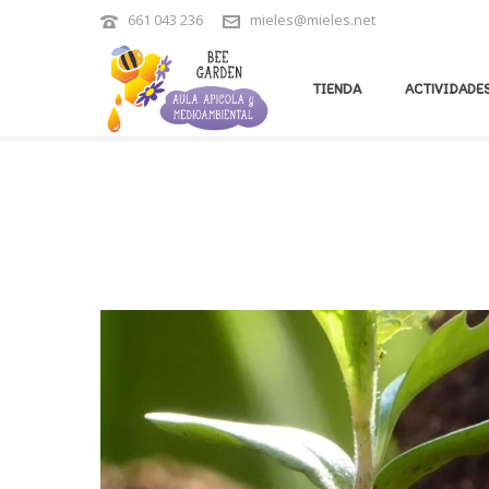
661 043 236
mieles@mieles.net
ARCHIVES
TIENDA
ACTIVIDADES
Tag Archives for: "día de la conservación del suelo"