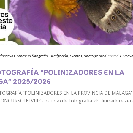
educativas
,
concurso fotografía
,
Divulgación
,
Eventos
,
Uncategorized
Posted
19 mayo
OTOGRAFÍA “POLINIZADORES EN LA
A” 2025/2026
OTOGRAFÍA “POLINIZADORES EN LA PROVINCIA DE MÁLAGA”
CURSO! El VIII Concurso de Fotografía «Polinizadores en