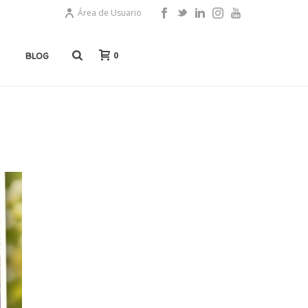
Área de Usuario
0
BLOG