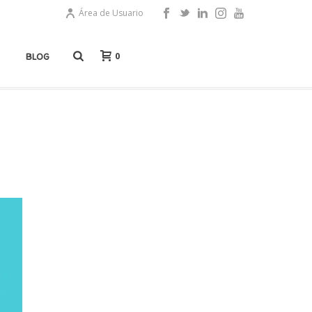
Área de Usuario
0
BLOG