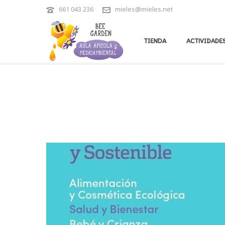
661 043 236
mieles@mieles.net
ARCHIVES
TIENDA
ACTIVIDADES
Tag Archives for: "Taller familiar"