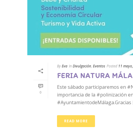
By
Eva
In
Divulgación
,
Eventos
Posted
11 mayo,
FERIA NATURA MÁL
Este sábado participaremos en #N
0
importancia de la #polinización en
#AyuntamientodeMálaga.Gracias [.
READ MORE