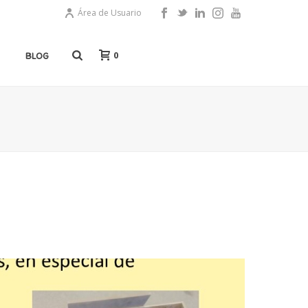
Área de Usuario
0
BLOG