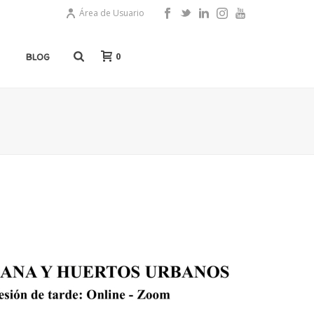
Área de Usuario
0
BLOG