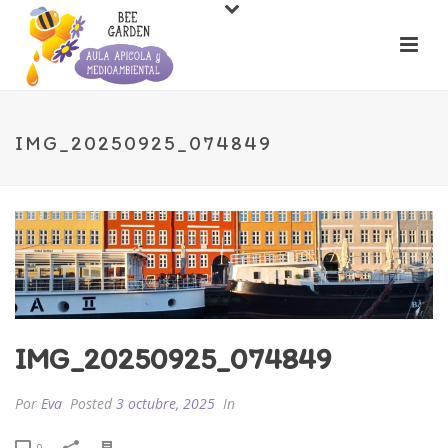
IMG_20250925_074849
IMG_20250925_074849
Por
Eva
Posted
3 octubre, 2025
In
0