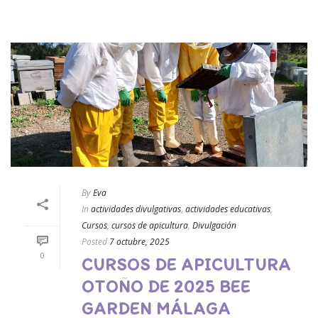
By
Eva
In
actividades divulgativas
,
actividades educativas
,
Cursos
,
cursos de apicultura
,
Divulgación
Posted
7 octubre, 2025
0
CURSOS DE APICULTURA
OTOÑO DE 2025 BEE
GARDEN MÁLAGA