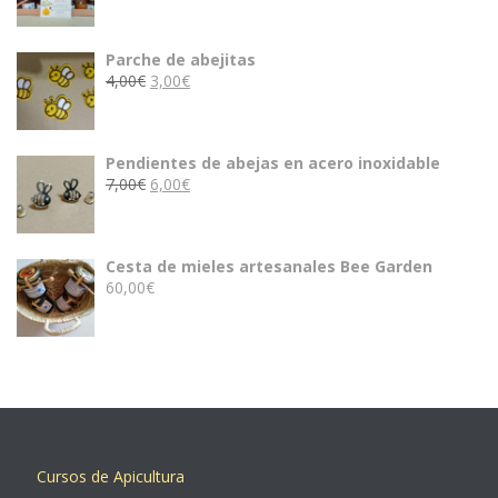
Parche de abejitas
El
El
4,00
€
3,00
€
precio
precio
original
actual
era:
es:
Pendientes de abejas en acero inoxidable
4,00€.
3,00€.
El
El
7,00
€
6,00
€
precio
precio
original
actual
era:
es:
Cesta de mieles artesanales Bee Garden
7,00€.
6,00€.
60,00
€
Cursos de Apicultura