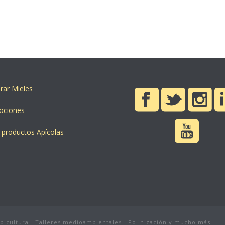
ar Mieles
ociones
 productos Apícolas
apicultura - Talleres medioambientales - Polinización y mucho más.