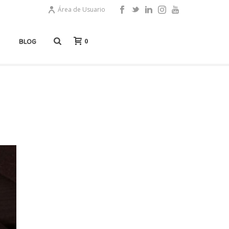
Área de Usuario
0
BLOG