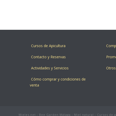
Cursos de Apicultura
Compr
Contacto y Reservas
Prom
Actividades y Servicios
Otros
Cómo comprar y condiciones de
venta
Mieles.net - Bee Garden Málaga - Miel natural - Cursos de 