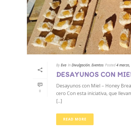
By
Eva
In
Divulgación
,
Eventos
Posted
4 marzo,
DESAYUNOS CON MIE
Desayunos con Miel – Honey Brea
0
cero Con esta iniciativa, que lleva
[...]
READ MORE