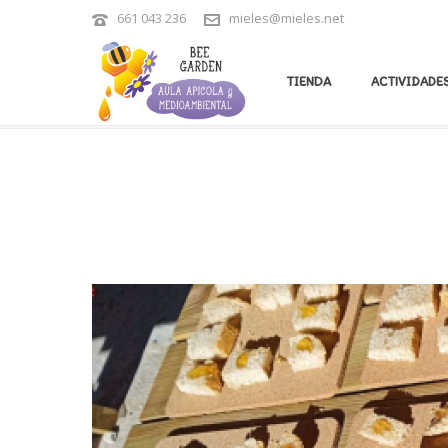
661 043 236
mieles@mieles.net
ARCHIVES
TIENDA
ACTIVIDADES
Tag Archives for: "miel local"