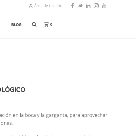
Área de Usuario
0
BLOG
OLÓGICO
licación en la boca y la garganta, para aprovechar
zonas.