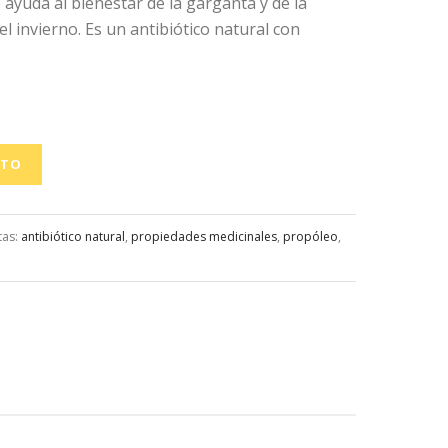
, ayuda al bienestar de la garganta y de la
l invierno. Es un antibiótico natural con
ITO
tas:
antibiótico natural
,
propiedades medicinales
,
propóleo
,