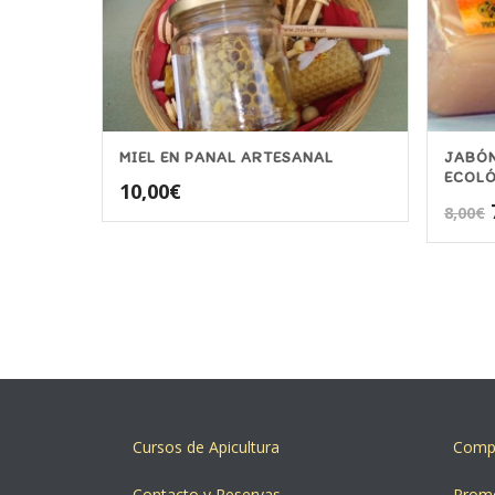
MIEL EN PANAL ARTESANAL
JABÓN
ECOL
10,00
€
8,00
€
Cursos de Apicultura
Compr
Contacto y Reservas
Prom