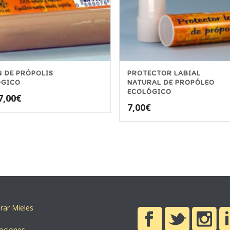
 DE PRÓPOLIS
PROTECTOR LABIAL
ÓGICO
NATURAL DE PROPÓLEO
ECOLÓGICO
El
El
7,00
€
7,00
€
precio
precio
original
actual
era:
es:
8,00€.
7,00€.
ar Mieles
ociones