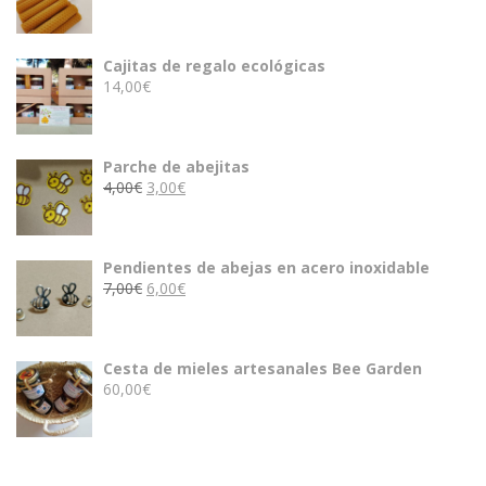
precio
precio
original
actual
era:
es:
Cajitas de regalo ecológicas
8,00€.
7,00€.
14,00
€
Parche de abejitas
El
El
4,00
€
3,00
€
precio
precio
original
actual
era:
es:
Pendientes de abejas en acero inoxidable
4,00€.
3,00€.
El
El
7,00
€
6,00
€
precio
precio
original
actual
era:
es:
Cesta de mieles artesanales Bee Garden
7,00€.
6,00€.
60,00
€