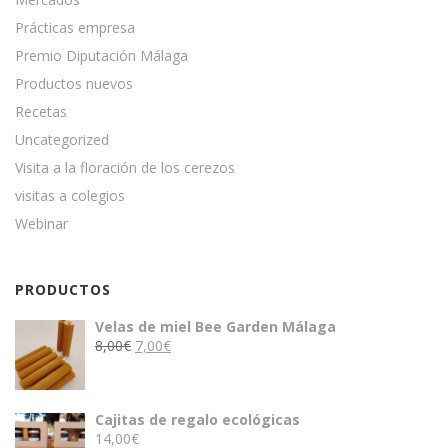
Prácticas empresa
Premio Diputación Málaga
Productos nuevos
Recetas
Uncategorized
Visita a la floración de los cerezos
visitas a colegios
Webinar
PRODUCTOS
Velas de miel Bee Garden Málaga
El
El
8,00
€
7,00
€
precio
precio
original
actual
era:
es:
Cajitas de regalo ecológicas
8,00€.
7,00€.
14,00
€