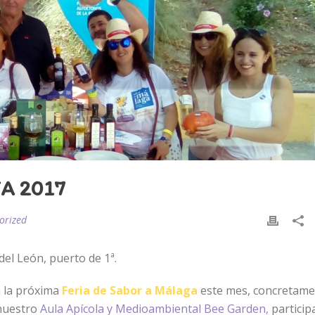
A 2017
orized
del León, puerto de 1ª.
 la próxima
Feria de Sabor a Málaga
este mes, concretame
nuestro
Aula Apícola y Medioambiental Bee Garden,
particip