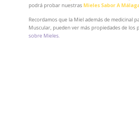
podrá probar nuestras
Mieles Sabor A Mála
Recordamos que la Miel además de medicinal pa
Muscular, pueden ver más propiedades de los p
sobre Mieles.
Compartimos fotos del transcurso de la Jornad
Vuelta: