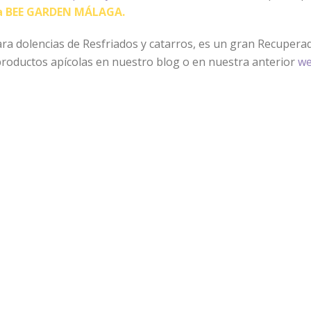
ga BEE GARDEN MÁLAGA.
ra dolencias de Resfriados y catarros, es un gran Recupera
roductos apícolas en nuestro blog o en nuestra anterior
w
a promocionando nuestras mieles y durante la salida de La