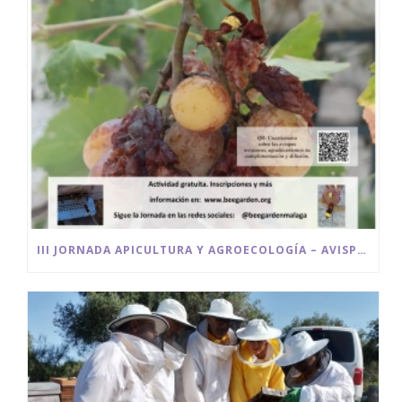
III JORNADA APICULTURA Y AGROECOLOGÍA – AVISPAS INVASORAS UN DESAFÍO PARA EL MEDIO AMBIENTE