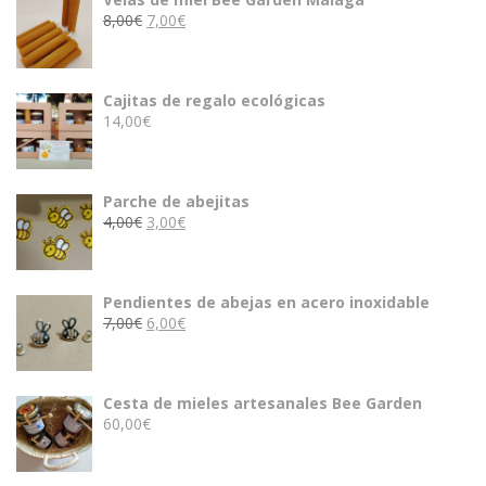
El
El
8,00
€
7,00
€
precio
precio
original
actual
era:
es:
Cajitas de regalo ecológicas
8,00€.
7,00€.
14,00
€
Parche de abejitas
El
El
4,00
€
3,00
€
precio
precio
original
actual
era:
es:
Pendientes de abejas en acero inoxidable
4,00€.
3,00€.
El
El
7,00
€
6,00
€
precio
precio
original
actual
era:
es:
Cesta de mieles artesanales Bee Garden
7,00€.
6,00€.
60,00
€