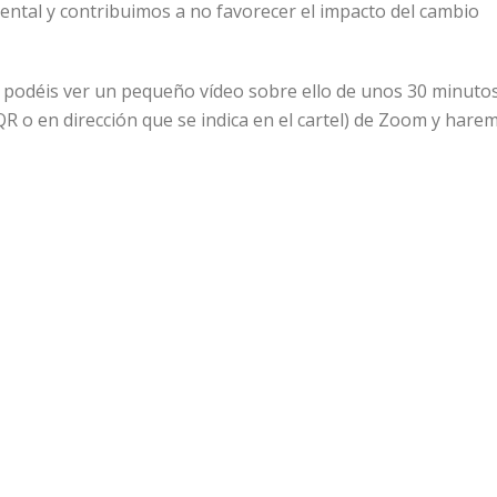
ntal y contribuimos a no favorecer el impacto del cambio
 podéis ver un pequeño vídeo sobre ello de unos 30 minutos
 QR o en dirección que se indica en el cartel) de Zoom y hare
cto de este importante tema. Muchas gracias a todos por
eunión Zoom de hoy: