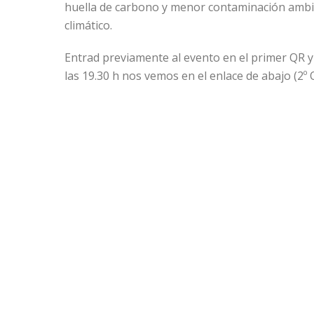
huella de carbono y menor contaminación ambie
climático.
Entrad previamente al evento en el primer QR y
las 19.30 h nos vemos en el enlace de abajo (2º
un coloquio sobre vuestras opiniones al respe
vuestro apoyo e interés en estos temas.
De todas formas os compartimos enlace a la r
Unirse a la reunión Zoom
https://us02web.zoom.us/j/
86410451652
ID de reunión: 864 1045 1652