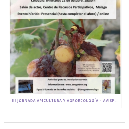
III JORNADA APICULTURA Y AGROECOLOGÍA – AVISPAS INVASORAS UN DESAFÍO PARA EL MEDIO AMBIENTE