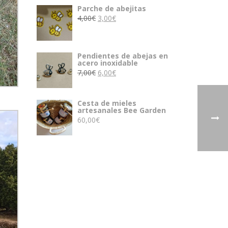
Parche de abejitas
El
El
4,00
€
3,00
€
precio
precio
original
actual
era:
es:
Pendientes de abejas en
acero inoxidable
4,00€.
3,00€.
El
El
7,00
€
6,00
€
precio
precio
original
actual
Cesta de mieles
era:
es:
artesanales Bee Garden
7,00€.
6,00€.
60,00
€