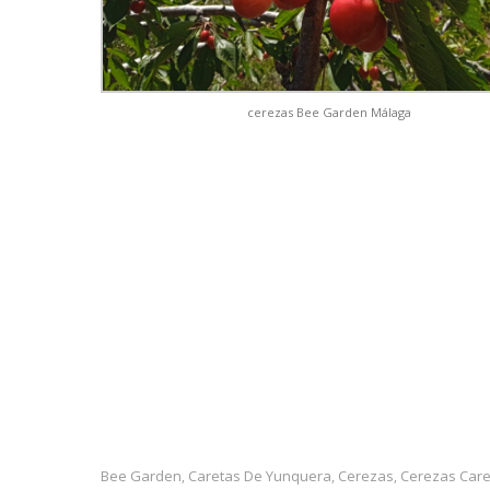
cerezas Bee Garden Málaga
Bee Garden
Caretas De Yunquera
Cerezas
Cerezas Care
,
,
,