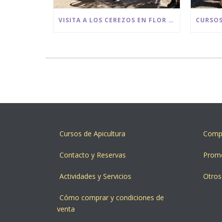
VISITA A LOS CEREZOS EN FLOR DE LA SIERRA DE LAS NIEVES
Cursos de Apicultura
Compr
Contacto y Reservas
Prom
Actividades y Servicios
Otros
Cómo comprar y condiciones de
venta