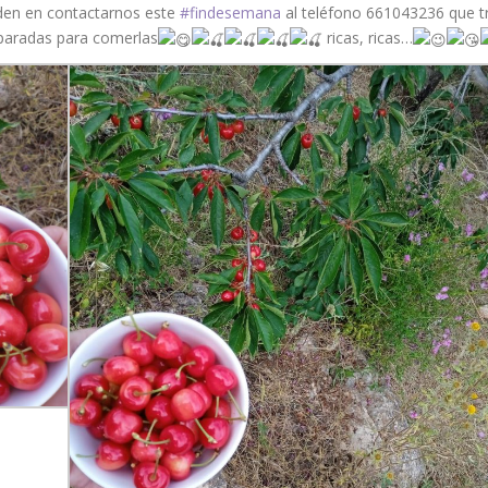
uden en contactarnos este
#findesemana
al teléfono 661043236 que tr
paradas para comerlas
ricas, ricas…