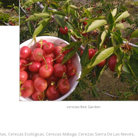
cerezas Bee Garden
tas
Cerezas Ecológicas
Cerezas Málaga
Cerezas Sierra De Las Nieves
,
,
,
,