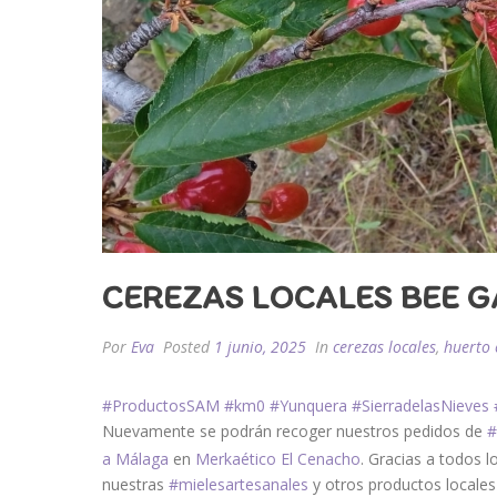
CEREZAS LOCALES BEE GA
Por
Eva
Posted
1 junio, 2025
In
cerezas locales
,
huerto 
#ProductosSAM
#km0
#Yunquera
#SierradelasNieves
Nuevamente se podrán recoger nuestros pedidos de
#
a Málaga
en
Merkaético El Cenacho
. Gracias a todos 
nuestras
#mielesartesanales
y otros productos locale