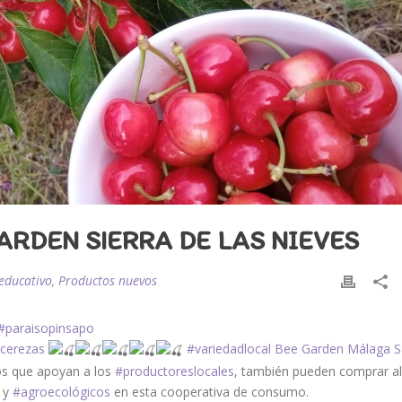
RDEN SIERRA DE LAS NIEVES
educativo
,
Productos nuevos
#paraisopinsapo
cerezas
#variedadlocal
Bee Garden Málaga
S
los que apoyan a los
#productoreslocales
, también pueden comprar all
s y
#agroecológicos
en esta cooperativa de consumo.