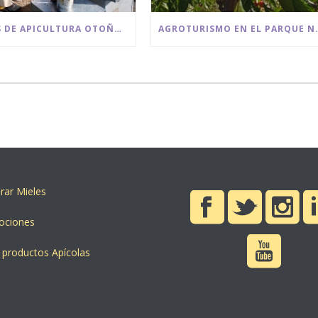
CURSOS DE APICULTURA OTOÑO DE 2025 BEE GARDEN MÁLAGA
AGROTURISMO EN EL PARQUE N
ar Mieles
ociones
 productos Apícolas