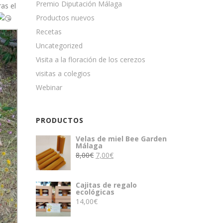
Premio Diputación Málaga
as el
Productos nuevos
Recetas
Uncategorized
Visita a la floración de los cerezos
visitas a colegios
Webinar
PRODUCTOS
Velas de miel Bee Garden
Málaga
El
El
8,00
€
7,00
€
precio
precio
original
actual
Cajitas de regalo
era:
es:
ecológicas
8,00€.
7,00€.
14,00
€