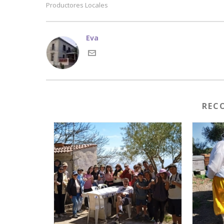
Productores Locales
Eva
REC