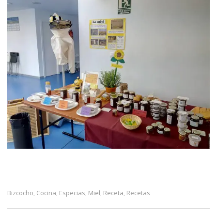
Bizcocho
Cocina
Especias
Miel
Receta
Recetas
,
,
,
,
,