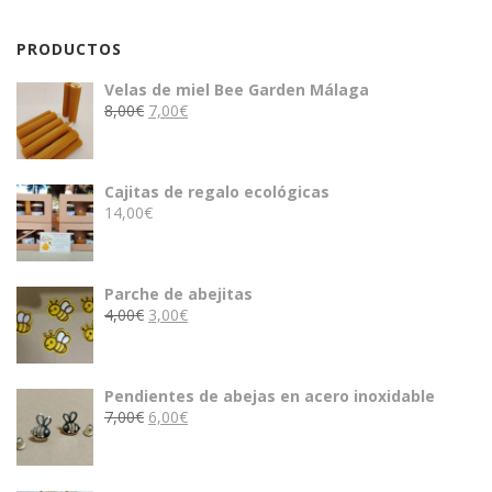
PRODUCTOS
Velas de miel Bee Garden Málaga
El
El
8,00
€
7,00
€
precio
precio
original
actual
era:
es:
Cajitas de regalo ecológicas
8,00€.
7,00€.
14,00
€
Parche de abejitas
El
El
4,00
€
3,00
€
precio
precio
original
actual
era:
es:
Pendientes de abejas en acero inoxidable
4,00€.
3,00€.
El
El
7,00
€
6,00
€
precio
precio
original
actual
era:
es: