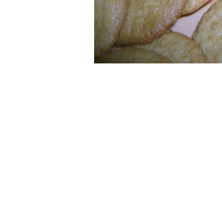
Galletitas de Miel y Coco
100 gr manteca
2 tazas harina
1 taza azucar blanca o negra
1 huevo
2 cdas miel
chorrito esencia
1 cdita royal
1/4 cdita bicarbonato