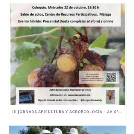
III JORNADA APICULTURA Y AGROECOLOGÍA – AVISPAS INVASORAS UN DESAFÍO PARA EL MEDIO AMBIENTE