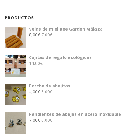
PRODUCTOS
Velas de miel Bee Garden Málaga
El
El
8,00
€
7,00
€
precio
precio
original
actual
era:
es:
Cajitas de regalo ecológicas
8,00€.
7,00€.
14,00
€
Parche de abejitas
El
El
4,00
€
3,00
€
precio
precio
original
actual
era:
es:
Pendientes de abejas en acero inoxidable
4,00€.
3,00€.
El
El
7,00
€
6,00
€
precio
precio
original
actual